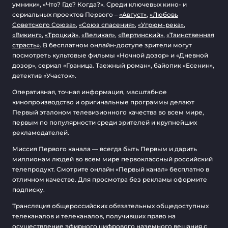
умники», «Что? Где? Когда?». Среди ключевых кино- и
сериальных проектов Первого –
«Август»
,
«Любовь
Советского Союза»
,
«Союз спасения»
,
«Угрюм-река»
,
«Викинг»
,
«Троцкий»
,
«Великая»
,
«Вертинский»
,
«Таинственная
страсть»
. В бесплатном онлайн-доступе зрители могут
посмотреть культовые фильмы «Ночной дозор» и «Дневной
дозор», сериал «Граница. Таежный роман», байопик «Есенин»,
детектив «Участок».
Оперативная, точная информация, масштабное
кинопроизводство и оригинальные программы делают
Первый эталоном телевизионного качества во всем мире,
первым по популярности среди зрителей и крупнейших
рекламодателей.
Миссия Первого канала — всегда быть Первым и дарить
миллионам людей во всем мире первоклассный российский
телепродукт. Смотрите онлайн «Первый канал» бесплатно в
отличном качестве. Для просмотра без рекламы оформите
подписку.
Трансляция общероссийских обязательных общедоступных
телеканалов и телеканалов, получивших право на
осуществление эфирного цифрового наземного вещания с